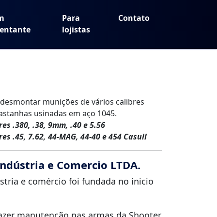
m
Para
Contato
entante
lojistas
desmontar munições de vários calibres
astanhas usinadas em aço 1045.
es .380, .38, 9mm, .40 e 5.56
es .45, 7.62, 44-MAG, 44-40 e 454 Casull
ndústria e Comercio LTDA.
tria e comércio foi fundada no inicio
azer manutenção nas armas da Shooter