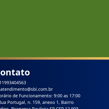
ontato
11993404563
atendimento@sbi.com.br
rário de Funcionamento: 9:00 as 17:00
ua Portugal, n. 159, anexo 1, Bairro
rdins, Bragança Paulista SP CEP 12.903-