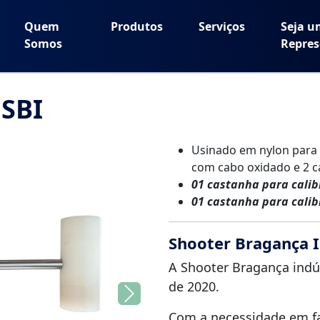
Quem
Produtos
Serviços
Seja u
Somos
Repres
 SBI
Usinado em nylon para 
com cabo oxidado e 2 c
01 castanha para calibr
01 castanha para calibr
Shooter Bragança I
A Shooter Bragança indús
de 2020.
Next
Com a necessidade em f