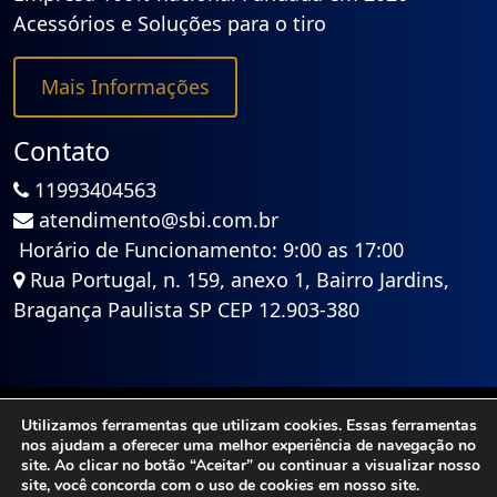
Acessórios e Soluções para o tiro
Mais Informações
Contato
11993404563
atendimento@sbi.com.br
Horário de Funcionamento: 9:00 as 17:00
Rua Portugal, n. 159, anexo 1, Bairro Jardins,
Bragança Paulista SP CEP 12.903-380
Utilizamos ferramentas que utilizam cookies. Essas ferramentas
© 2022 SBI - Shooter Bragança Indústria - Todos
nos ajudam a oferecer uma melhor experiência de navegação no
os Direitos Reservados
site. Ao clicar no botão “Aceitar” ou continuar a visualizar nosso
site, você concorda com o uso de cookies em nosso site.